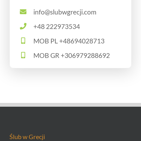
info@slubwgrecji.com
+48 222973534
MOB PL +48694028713
MOB GR +306979288692
Ślub w Grecji