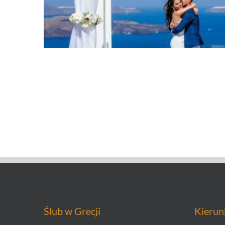
Ślub w Grecji
Kierun