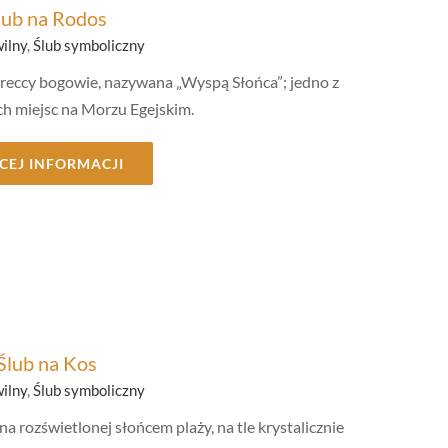
lub na Rodos
wilny
,
Ślub symboliczny
greccy bogowie, nazywana „Wyspą Słońca”; jedno z
ch miejsc na Morzu Egejskim.
CEJ INFORMACJI
Ślub na Kos
wilny
,
Ślub symboliczny
rozświetlonej słońcem plaży, na tle krystalicznie