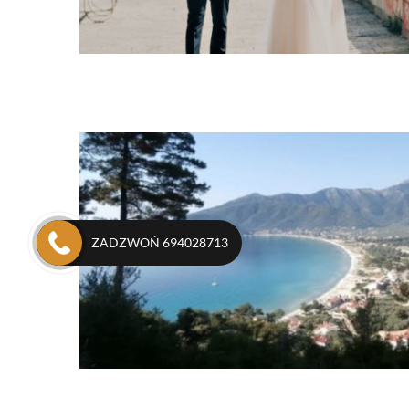
Ślub symboliczny
Ślub cywilny
Ślub symbolicz
ZADZWOŃ 694028713
Ślub symboliczny
Ślub cywilny
Ślub symbolicz