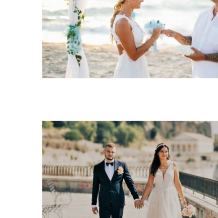
Ślub symboliczny
Ślub cywilny
Ślub kościelny
Ślub sy