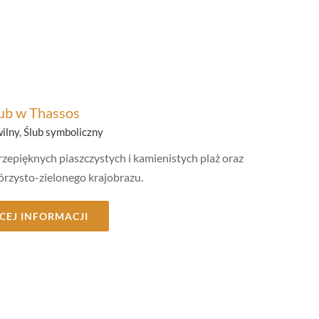
ub w Thassos
wilny
,
Ślub symboliczny
zepięknych piaszczystych i kamienistych plaż oraz
rzysto-zielonego krajobrazu.
CEJ INFORMACJI