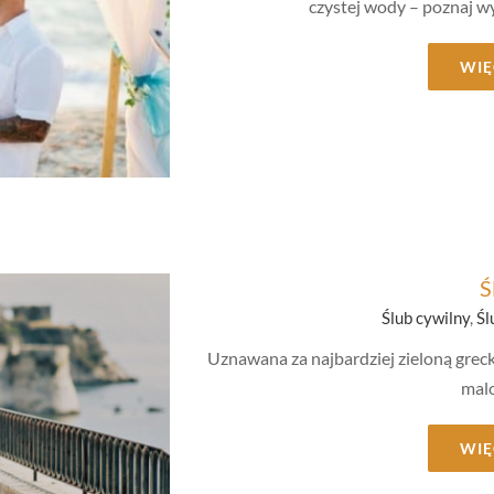
czystej wody – poznaj wy
WIĘ
mboliczny
Ś
Ślub cywilny
,
Śl
Uznawana za najbardziej zieloną greck
mal
WIĘ