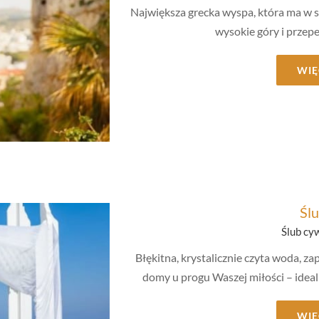
Największa grecka wyspa, która ma w so
wysokie góry i przepe
WIĘ
ny
Ślu
Ślub cy
Błękitna, krystalicznie czyta woda, zap
domy u progu Waszej miłości – ideal
WIĘ