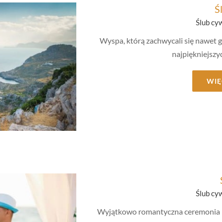
Ś
Ślub cy
Wyspa, którą zachwycali się nawet 
najpiękniejszy
WIĘ
ny
Ślub cy
Wyjątkowo romantyczna ceremonia na 