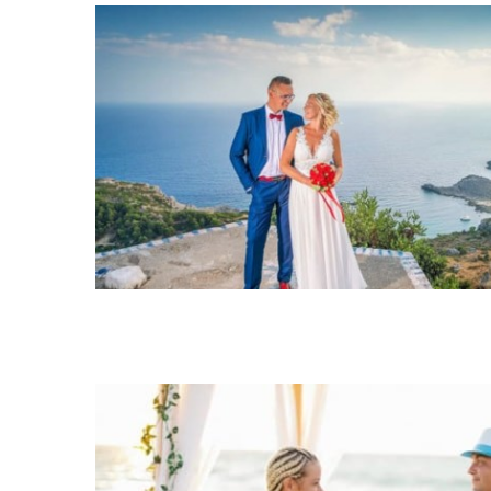
Ślub symboliczny
Ślub cywilny
Ślub symbolicz