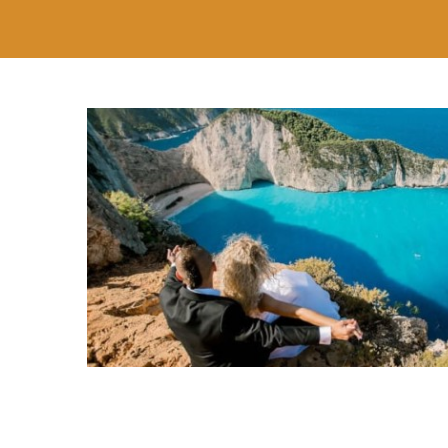
Ślub cywilny
Ślub kościelny
Ślub sy
Ślub symboliczny
Ślub cywilny
Ślub symbolicz