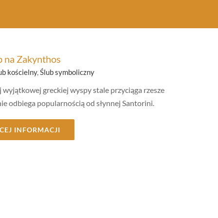
b na Zakynthos
ub kościelny
,
Ślub symboliczny
j wyjątkowej greckiej wyspy stale przyciąga rzesze
ie odbiega popularnością od słynnej Santorini.
CEJ INFORMACJI