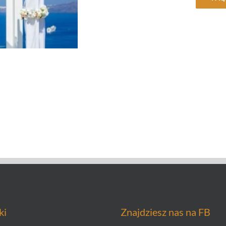
ki
Znajdziesz nas na FB