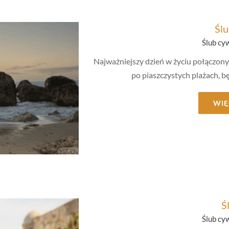
Ślu
Ślub cy
Najważniejszy dzień w życiu połączon
po piaszczystych plażach, 
WIĘ
ny
Ś
Ślub cy