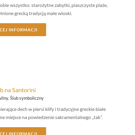
bie wszystko: starożytne zabytki, piaszczyste plaże,
łnione grecką tradycją małe wioski.
CEJ INFORMACJI
b na Santorini
wilny
,
Ślub symboliczny
ierające dech w piersi klify i tradycyjne greckie białe
ne miejsce na powiedzenie sakramentalnego „tak”.
CEJ INFORMACJI