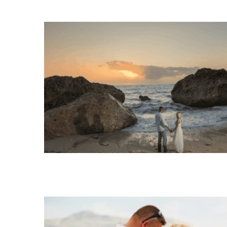
Ślub symboliczny
Ślub cywilny
Ślub symbolicz