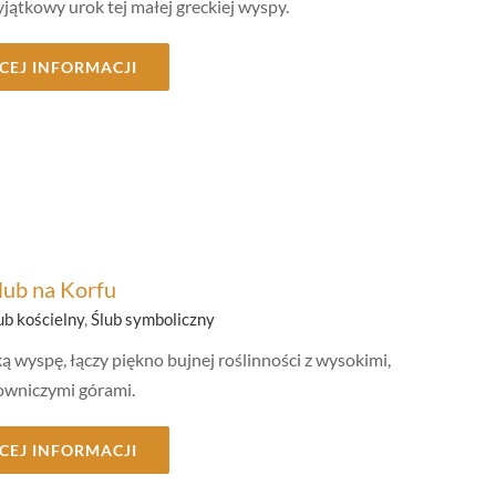
jątkowy urok tej małej greckiej wyspy.
CEJ INFORMACJI
lub na Korfu
ub kościelny
,
Ślub symboliczny
ą wyspę, łączy piękno bujnej roślinności z wysokimi,
owniczymi górami.
CEJ INFORMACJI