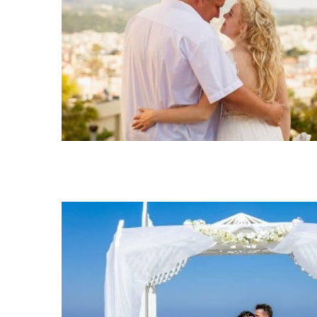
Ślub symboliczny
Ślub cywilny
Ślub symbolicz