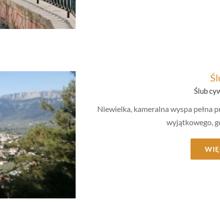
ny
Śl
Ślub cy
Niewielka, kameralna wyspa pełna pr
wyjątkowego, gó
WIĘ
ny