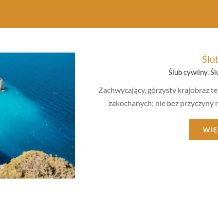
mboliczny
Ślu
Ślub cywilny
,
Śl
Zachwycający, górzysty krajobraz te
zakochanych; nie bez przyczyny n
WIĘ
ny