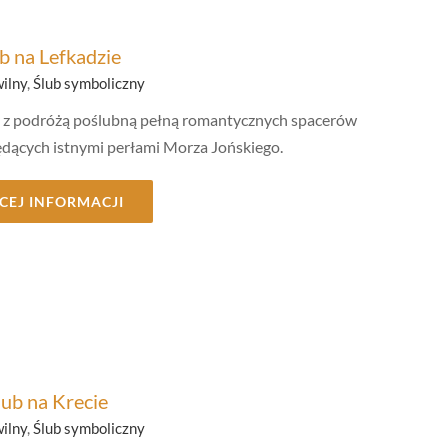
b na Lefkadzie
wilny
,
Ślub symboliczny
y z podróżą poślubną pełną romantycznych spacerów
będących istnymi perłami Morza Jońskiego.
CEJ INFORMACJI
lub na Krecie
wilny
,
Ślub symboliczny